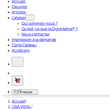
Accueil
Oeuvres
Artistes
L'atelier
Qui sommes-nous ?
Qu’est-ce que la Digigraphie® ?
Nous contacter
Impression à la demande
Carte Cadeau
Accès pro
0
🇫🇷
Français
Accueil
/
LISA VIDAL
/