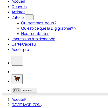
Accueil
Oeuvres
Artistes
L'atelier
Qui sommes-nous ?
Qu’est-ce que la Digigraphie® ?
Nous contacter
Impression à la demande
Carte Cadeau
Accès pro
0
🇫🇷
Français
Accueil
/
DAVID MORIZON
/