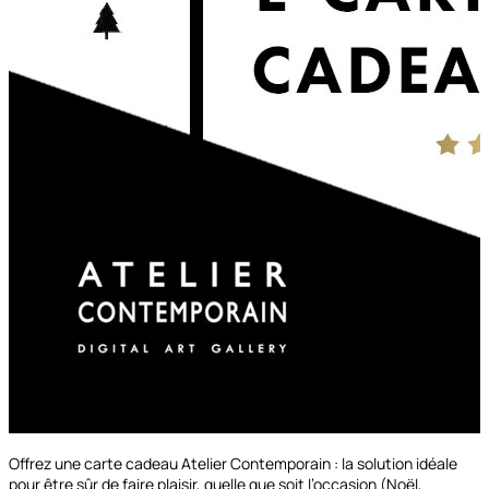
Offrez une carte cadeau Atelier Contemporain : la solution idéale
pour être sûr de faire plaisir, quelle que soit l’occasion (Noël,