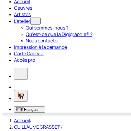
Accueil
Oeuvres
Artistes
L'atelier
Qui sommes-nous ?
Qu’est-ce que la Digigraphie® ?
Nous contacter
Impression à la demande
Carte Cadeau
Accès pro
0
🇫🇷
Français
Accueil
/
GUILLAUME GRASSET
/