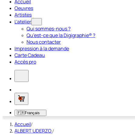
Accueil
Oeuvres
Artistes
L'atelier
Qui sommes-nous ?
Qu’est-ce que la Digigraphie® ?
Nous contacter
Impression à la demande
Carte Cadeau
Accès pro
0
🇫🇷
Français
Accueil
/
ALBERT UDERZO
/