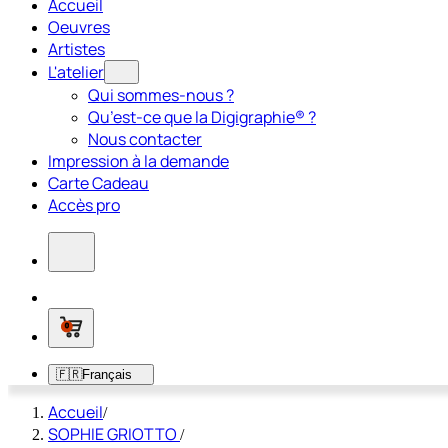
Accueil
Oeuvres
Artistes
L'atelier
Qui sommes-nous ?
Qu’est-ce que la Digigraphie® ?
Nous contacter
Impression à la demande
Carte Cadeau
Accès pro
0
🇫🇷
Français
Accueil
/
SOPHIE GRIOTTO
/