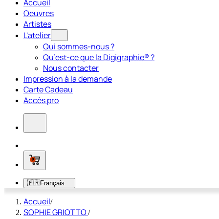
Accueil
Oeuvres
Artistes
L'atelier
Qui sommes-nous ?
Qu’est-ce que la Digigraphie® ?
Nous contacter
Impression à la demande
Carte Cadeau
Accès pro
0
🇫🇷
Français
Accueil
/
SOPHIE GRIOTTO
/