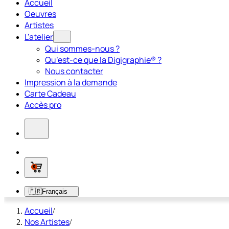
Accueil
Oeuvres
Artistes
L'atelier
Qui sommes-nous ?
Qu’est-ce que la Digigraphie® ?
Nous contacter
Impression à la demande
Carte Cadeau
Accès pro
0
🇫🇷
Français
Accueil
/
Nos Artistes
/